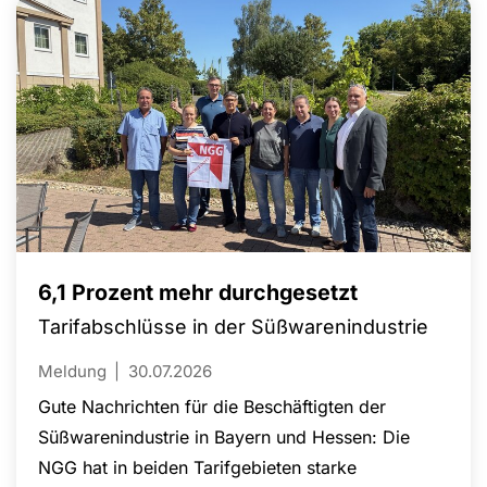
Erwerbstätigkeit auszuweiten oder überhaupt
einer Beschäftigung nachzugehen. Nach
Auffassung der NGG sind ausreichende
Ganztags- und Kita-Angebote deshalb ein
wichtiger Baustein gegen den Arbeitskräftemangel
und für mehr Chancengerechtigkeit.
6,1 Prozent mehr durchgesetzt
Tarifabschlüsse in der Süßwarenindustrie
Meldung
30.07.2026
Gute Nachrichten für die Beschäftigten der
Süßwarenindustrie in Bayern und Hessen: Die
NGG hat in beiden Tarifgebieten starke