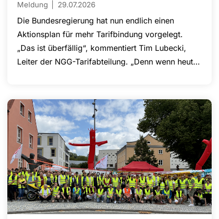
Meldung
29.07.2026
Die Bundesregierung hat nun endlich einen
Aktionsplan für mehr Tarifbindung vorgelegt.
„Das ist überfällig“, kommentiert Tim Lubecki,
Leiter der NGG-Tarifabteilung. „Denn wenn heute
nur noch 49 Prozent der Beschäftigten nach Tarif
bezahlt werden, ist das kein Betriebsunfall,
sondern Ausdruck einer jahrelangen Erosion der
Tariflandschaft. Vom EU-Ziel von 80 Prozent sind
wir meilenweit entfernt.“