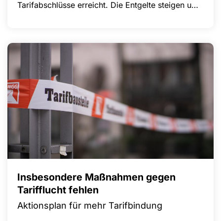
Tarifabschlüsse erreicht. Die Entgelte steigen um
insgesamt 6,1 Prozent in drei Stufen, zusätzlich
gibt es 160 Euro netto Erholungsbeihilfe. Die
Laufzeit beträgt jeweils 24 Monate. In Bayern
startet die erste Erhöhung bereits zum 1. Juni
2026, in Hessen zum 1. Juli 2026.
Insbesondere Maßnahmen gegen
Tarifflucht fehlen
Aktionsplan für mehr Tarifbindung