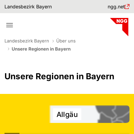
Skip to main navigation
Skip to main content
Skip to page footer
Landesbezirk Bayern
ngg.net
You are here:
Landesbezirk Bayern
Über uns
Unsere Regionen in Bayern
Unsere Regionen in Bayern
Allgäu