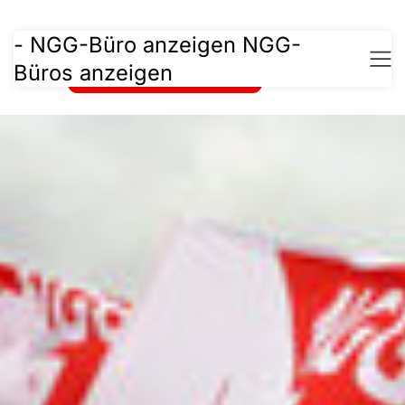
-
NGG-Büro anzeigen
NGG-
Keine Einträge gefunden.
Büros anzeigen
Nächstes NGG-Büro